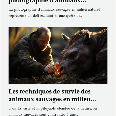
photographie d'animaux
sauvages en milieu naturel
La photographie d'animaux sauvages en milieu naturel
représente un défi exaltant et une quête de...
Les techniques de survie des
animaux sauvages en milieu
hostile
Dans la vaste et impitoyable étendue de la nature, les
animaux sauvages sont confrontés à une...