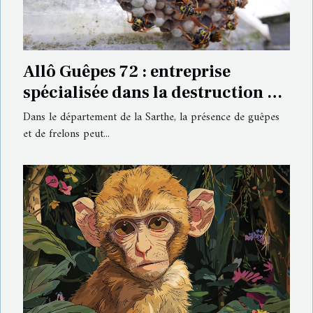
Allô Guêpes 72 : entreprise
spécialisée dans la destruction de
nid de guêpes en Sarthe
Dans le département de la Sarthe, la présence de guêpes
et de frelons peut...