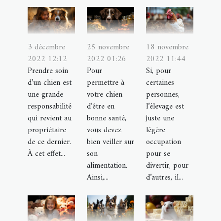
3 décembre
25 novembre
18 novembre
2022 12:12
2022 01:26
2022 11:44
Prendre soin
Pour
Si, pour
d’un chien est
permettre à
certaines
une grande
votre chien
personnes,
responsabilité
d’être en
l’élevage est
qui revient au
bonne santé,
juste une
propriétaire
vous devez
légère
de ce dernier.
bien veiller sur
occupation
À cet effet...
son
pour se
alimentation.
divertir, pour
Ainsi,...
d’autres, il...