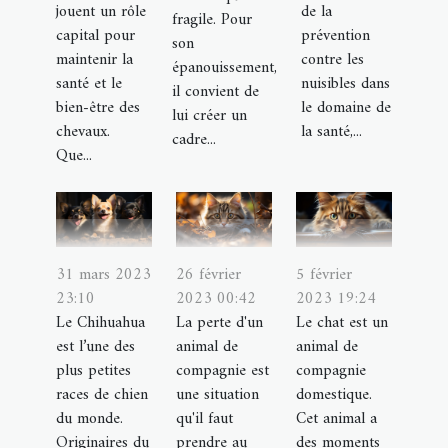
jouent un rôle
de la
fragile. Pour
capital pour
prévention
son
maintenir la
contre les
épanouissement,
santé et le
nuisibles dans
il convient de
bien-être des
le domaine de
lui créer un
chevaux.
la santé,...
cadre...
Que...
31 mars 2023
26 février
5 février
23:10
2023 00:42
2023 19:24
Le Chihuahua
La perte d'un
Le chat est un
est l’une des
animal de
animal de
plus petites
compagnie est
compagnie
races de chien
une situation
domestique.
du monde.
qu'il faut
Cet animal a
Originaires du
prendre au
des moments