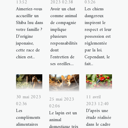
13:52
2023 02:38
03:26
Aimeriez-vous
Avoir un chat
Les chiens
accueillir un
comme animal
dangereux
Shiba Inu dans
de compagnie
inspirent le
votre famille ?
implique
respect et leur
D'origine
plusieurs
possession est
japonaise,
responsabilités
réglementée
cette race de
dont
par la loi.
chien est...
l'entretien de
Cependant, le
ses oreilles....
fait...
30 mai 2023
11 avril
25 mai 2023
02:36
2023 12:40
02:06
Les
D’après une
Le lapin est un
compléments
étude réalisée
animal
alimentaires
dans le cadre
domestique très