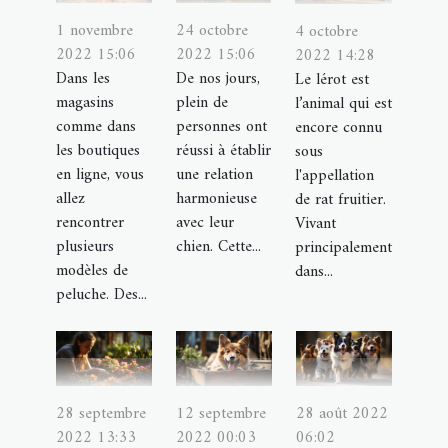
1 novembre
24 octobre
4 octobre
2022 15:06
2022 15:06
2022 14:28
Dans les
De nos jours,
Le lérot est
magasins
plein de
l’animal qui est
comme dans
personnes ont
encore connu
les boutiques
réussi à établir
sous
en ligne, vous
une relation
l'appellation
allez
harmonieuse
de rat fruitier.
rencontrer
avec leur
Vivant
plusieurs
chien. Cette...
principalement
modèles de
dans...
peluche. Des...
28 septembre
12 septembre
28 août 2022
2022 13:33
2022 00:03
06:02